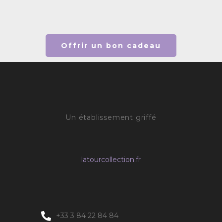
Offrir un bon cadeau
Un établissement griffé
latourcollection.fr
+33 3 84 22 84 84